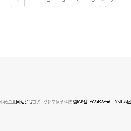
···
小微企业
网站建设
首选--成都幸运草科技
蜀ICP备16034936号-1
XML地