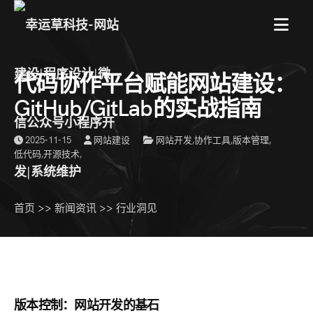
菜
代码协作平台赋能网站建设：
单
GitHub/GitLab的实战指南
2025-11-15
网站建设
网站开发
,
协作工具
,
版本管理
,
低代码
,
开源技术
,
首页
>>
新闻资讯
>>
行业洞见
版本控制：网站开发的基石