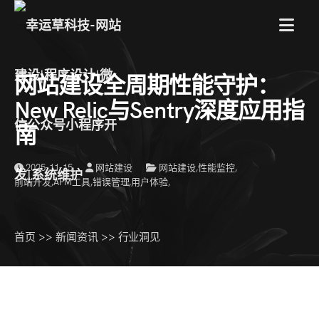
菜
网站建设全周期性能守护：
单
New Relic与Sentry深度应用指
南
2025-11-15
网站建设
网站建设
,
性能监控
,
前端开发
,
APM工具
,
错误管理
,
用户体验
,
首页
>>
新闻资讯
>>
行业洞见